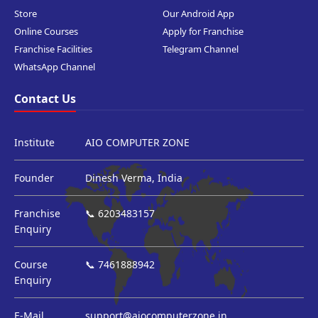
Store
Our Android App
Online Courses
Apply for Franchise
Franchise Facilities
Telegram Channel
WhatsApp Channel
Contact Us
Institute
AIO COMPUTER ZONE
Founder
Dinesh Verma, India
Franchise
📞 6203483157
Enquiry
Course
📞 7461888942
Enquiry
E-Mail
support@aiocomputerzone.in