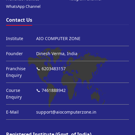
WhatsApp Channel
Contact Us
Institute
AIO COMPUTER ZONE
Founder
Dinesh Verma, India
Franchise
📞 6203483157
Enquiry
Course
📞 7461888942
Enquiry
E-Mail
support@aiocomputerzone.in
Registered Institute (Govt. of India)