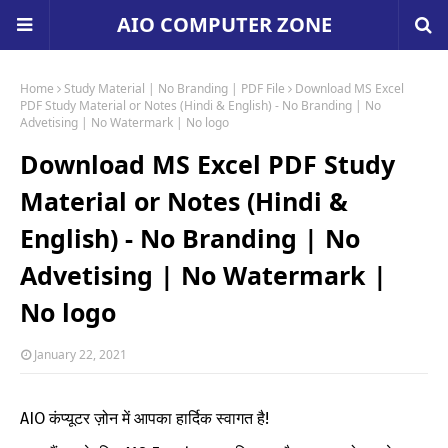
AIO COMPUTER ZONE
Home
Study Material | No Branding | PDF File
Download MS Excel
PDF Study Material or Notes (Hindi & English) - No Branding | No
Advetising | No Watermark | No logo
Download MS Excel PDF Study
Material or Notes (Hindi &
English) - No Branding | No
Advetising | No Watermark |
No logo
January 22, 2021
AIO कंप्यूटर ज़ोन में आपका हार्दिक स्वागत है!