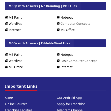
MCQs with Answers | No Branding | PDF Files
MS Paint
Notepad
WordPad
Computer Concepts
Internet
MS Office
MCQs with Answers | Editable Word Files
MS Paint
Notepad
WordPad
Basic Computer Concept
MS Office
Internet
Important Links
Store
Our Android App
Online Courses
Apply for Franchise
Franchise Facilities
Telegram Channel